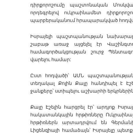
դիրքորոշումը պաշտոնական Մոսկվայ
որդեգրելով ուկրաինամետ դիրքորոշ
պարբերականում հրապարակված հոդվա
Իսրայելի պաշտպանության նախարարո
շաբաթ առաջ այցելել էր Վաշինգտո
համագործակցության շուրջ Պենտագ
վարելու համար:
Ըստ հոդվածի՝ ԱՄՆ պաշտպանությա
տեղակալ Քոլին Քալը հանդիպել է Էշ
ջանքերը՝ ստիպելու աշխարհի երկրների
Քալը Էշելին հարցրել էր՝ արդյոք Իսրա
հակատանկային հրթիռները Ուկրաինայ
հրթիռներն արտադրվում են Գերմանի
Լիցենզիայի համաձայն՝ Իսրայելը պե