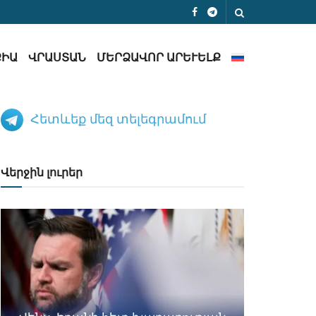
ՔԻԱ
ՎՐԱՍՏԱՆ
ՄԵՐՁԱՎՈՐ ԱՐԵՒԵԼՔ
Հետևեք մեզ տելեգրամում
Վերջին լուրեր