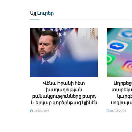
Այլ
Լուրեր
Վենս․ Իրանի հետ
Ադրբեջ
խաղաղության
տարեկա
բանակցությունները բարդ
կարգե
և երկար գործընթաց կլինեն
սոցիալա
06/08/2026
06/08/2026