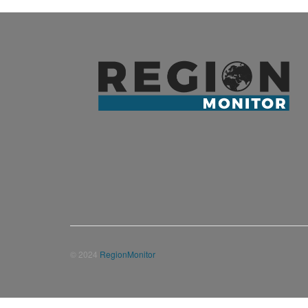
© 2024
RegionMonitor