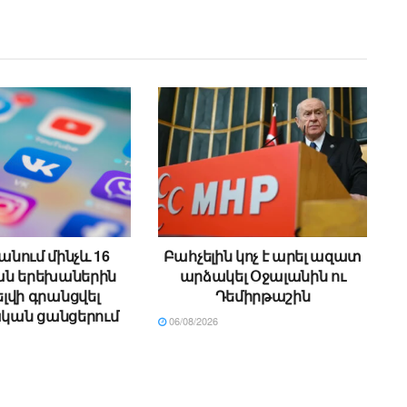
անում մինչև 16
Բահչելին կոչ է արել ազատ
ն երեխաներին
արձակել Օջալանին ու
լվի գրանցվել
Դեմիրթաշին
կան ցանցերում
06/08/2026