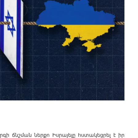
ի ճնշման ներքո Իսրայելը հստակեցրել է իր