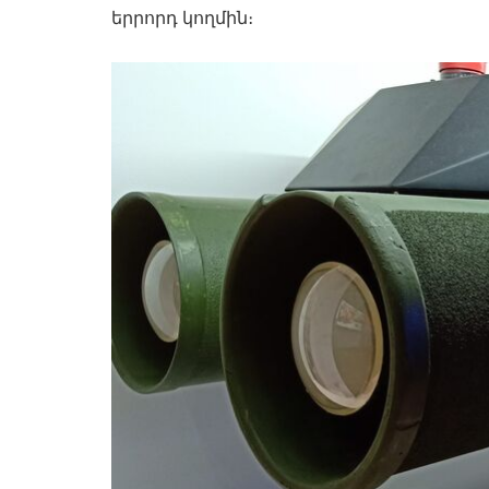
երրորդ կողմին։