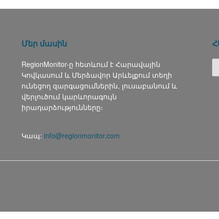
Մեր մասին
Հ
RegionMonitor-ը հետևում է Հարավային
Կովկասում և Մերձավոր Արևելքում տեղի
ունեցող զարգացումներին, լուսաբանում և
վերլուծում կարևորագույն
իրադարձությունները։
Կապ:
info@regionmonitor.com