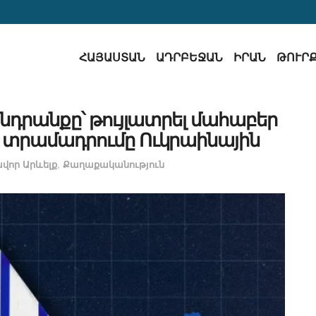
ՀԱՅԱՍՏԱՆ
ԱԴՐԲԵՋԱՆ
ԻՐԱՆ
ԹՈՒՐ
 խնդրանքը՝ թույլատրել մահաբեր
տրամադրումը Ուկրաինային
վոր Արևելք
,
Քաղաքականություն