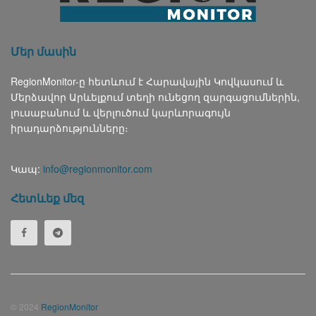
Մեր մասին
RegionMonitor-ը հետևում է Հարավային Կովկասում և
Մերձավոր Արևելքում տեղի ունեցող զարգացումներին,
լուսաբանում և վերլուծում կարևորագույն
իրադարձությունները։
Կապ:
info@regionmonitor.com
Հետևեք մեզ
© 2024
RegionMonitor