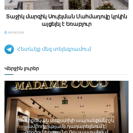
Տաջիկ մարզիկ Սուլեյման Մահմադովը կրկին
այցելել է Եռաբլուր
06/08/2026
Հետևեք մեզ տելեգրամում
Վերջին լուրեր
Թուրքական տեքստիլի ապրանքանիշն
ամբողջությամբ դադարեցնում է
գործունեությունը Ռուսաստանում