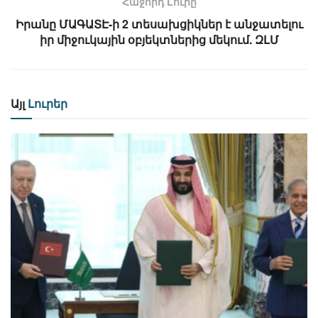
Հաջորդ Lուրը
Իրանը ՄԱԳԱՏԷ-ի 2 տեսախցիկներ է անջատելու
իր միջուկային օբյեկտներից մեկում. ԶԼՄ
Այլ
Լուրեր