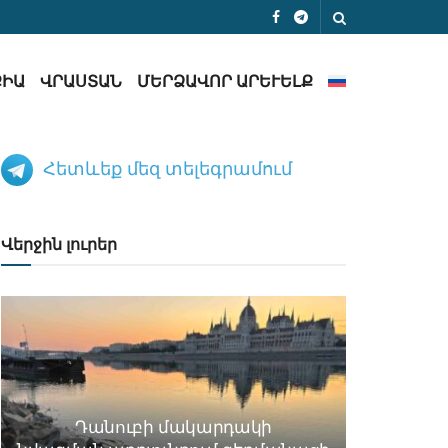
ՔԻԱ
ՎՐԱՍՏԱՆ
ՄԵՐՁԱՎՈՐ ԱՐԵՒԵԼՔ
Հետևեք մեզ տելեգրամում
Վերջին լուրեր
Դանուբի մակարդակի