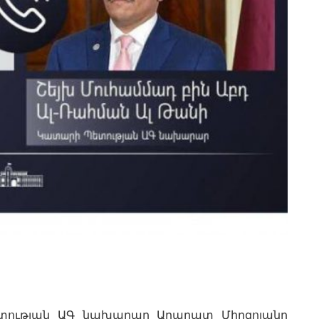
ետության ԱԳ նախարար Արարատ Միրզոյանը