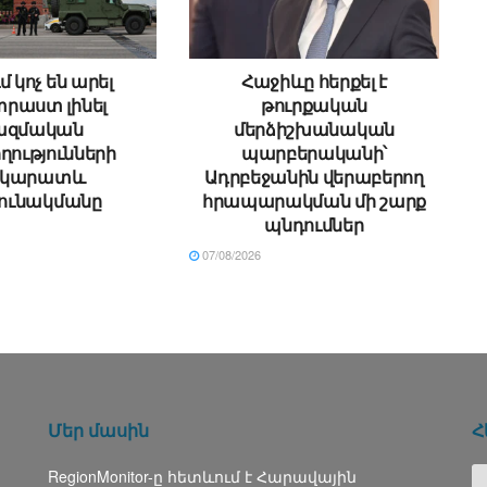
մ կոչ են արել
Հաջիևը հերքել է
րաստ լինել
թուրքական
ազմական
մերձիշխանական
ղությունների
պարբերականի՝
րկարատև
Ադրբեջանին վերաբերող
ունակմանը
հրապարակման մի շարք
պնդումներ
07/08/2026
Մեր մասին
Հ
RegionMonitor-ը հետևում է Հարավային