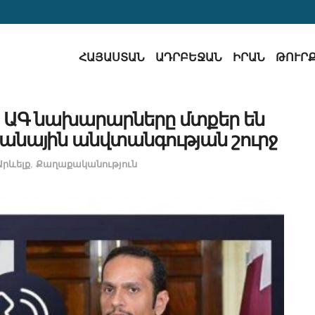
ՀԱՅԱՍՏԱՆ
ԱԴՐԲԵՋԱՆ
ԻՐԱՆ
ԹՈՒՐ
ԱԳ նախարարները մտքեր են
նային անվտանգության շուրջ
Արևելք
,
Քաղաքականություն