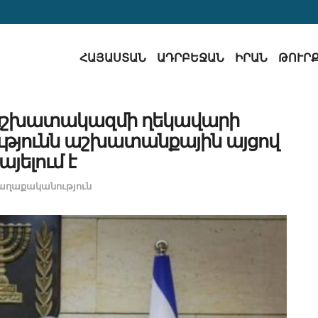
ՀԱՅԱՍՏԱՆ
ԱԴՐԲԵՋԱՆ
ԻՐԱՆ
ԹՈՒՐ
 աշխատակազմի ղեկավարի
թյունն աշխատանքային այցով
այելում է
աղաքականություն