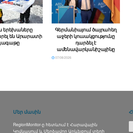
ա երեխաները
Գերմանիայում ծայրահեղ
րել են Արարատի
աջերի կուսակցությունը
գագաթը
դարձել է
ամենավարկանիշայինը
07/08/2026
Մեր մասին
Հ
RegionMonitor-ը հետևում է Հարավային
Կովկասում և Մերձավոր Արևելքում տեղի