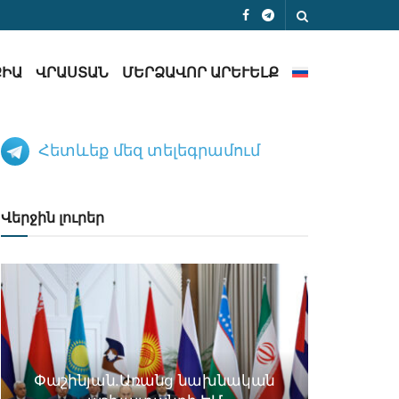
ՔԻԱ
ՎՐԱՍՏԱՆ
ՄԵՐՁԱՎՈՐ ԱՐԵՒԵԼՔ
Հետևեք մեզ տելեգրամում
Վերջին լուրեր
Փաշինյան.Առանց նախնական