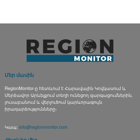
Մեր մասին
RegionMonitor-ը հետևում է Հարավային Կովկասում և
Մերձավոր Արևելքում տեղի ունեցող զարգացումներին,
լուսաբանում և վերլուծում կարևորագույն
իրադարձությունները։
Կապ:
info@regionmonitor.com
Հետևեք մեզ