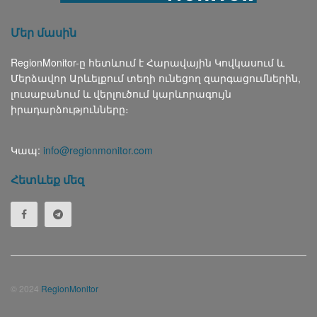
Մեր մասին
RegionMonitor-ը հետևում է Հարավային Կովկասում և
Մերձավոր Արևելքում տեղի ունեցող զարգացումներին,
լուսաբանում և վերլուծում կարևորագույն
իրադարձությունները։
Կապ:
info@regionmonitor.com
Հետևեք մեզ
© 2024
RegionMonitor