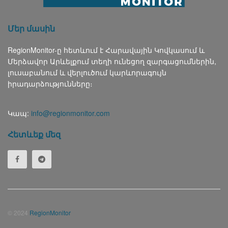
Մեր մասին
RegionMonitor-ը հետևում է Հարավային Կովկասում և
Մերձավոր Արևելքում տեղի ունեցող զարգացումներին,
լուսաբանում և վերլուծում կարևորագույն
իրադարձությունները։
Կապ:
info@regionmonitor.com
Հետևեք մեզ
© 2024
RegionMonitor