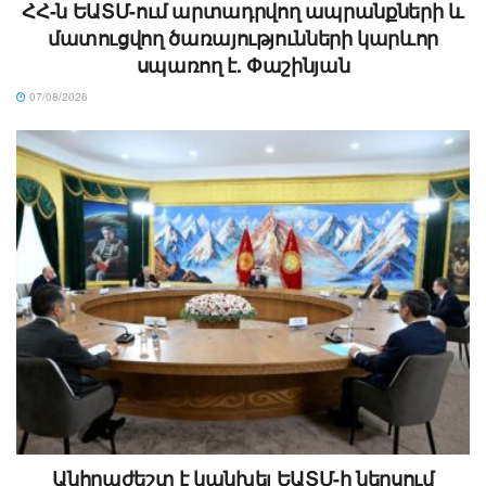
ՀՀ-ն ԵԱՏՄ-ում արտադրվող ապրանքների և
մատուցվող ծառայությունների կարևոր
սպառող է. Փաշինյան
07/08/2026
Անհրաժեշտ է կանխել ԵԱՏՄ-ի ներսում