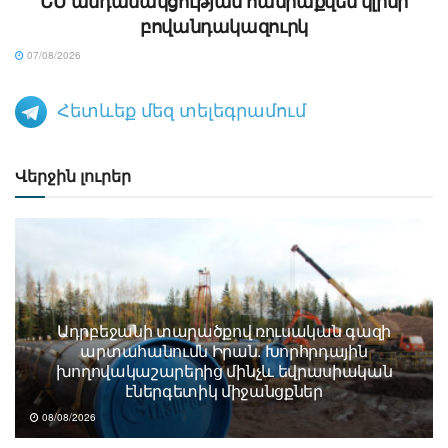
ԵՄ անդամակցության հանրաքվեն կլինի
բովանդակազուրկ
07/08/2026
Հետևեք մեզ տելեգրամում
Վերջին լուրեր
Ադրբեջանի տարածքով ռուսական գազի
արտահանումն Իրան. Խորհրդային
խողովակաշարերից մինչև եվրասիական
էներգետիկ միջանցքներ
08/08/2026