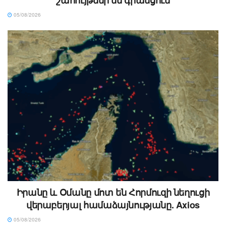
շահույթներ են գրանցում
05/08/2026
Իրանը և Օմանը մոտ են Հորմուզի նեղուցի
վերաբերյալ համաձայնությանը. Axios
05/08/2026