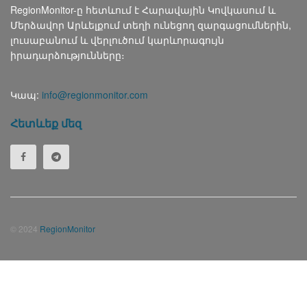
RegionMonitor-ը հետևում է Հարավային Կովկասում և
Մերձավոր Արևելքում տեղի ունեցող զարգացումներին,
լուսաբանում և վերլուծում կարևորագույն
իրադարձությունները։
Կապ:
info@regionmonitor.com
Հետևեք մեզ
© 2024
RegionMonitor
Русский
(
Russian
)