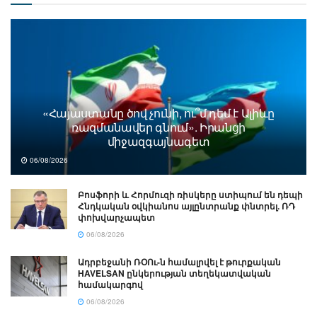
«Հայաստանը ծով չունի, ու՞մ դեմ է Ալիևը
ռազմանավեր գնում». Իրանցի
միջազգայնագետ
06/08/2026
Բոսֆորի և Հորմուզի ռիսկերը ստիպում են դեպի
Հնդկական օվկիանոս այլընտրանք փնտրել. ՌԴ
փոխվարչապետ
06/08/2026
Ադրբեջանի ՌՕՈւ-ն համալրվել է թուրքական
HAVELSAN ընկերության տեղեկատվական
համակարգով
06/08/2026