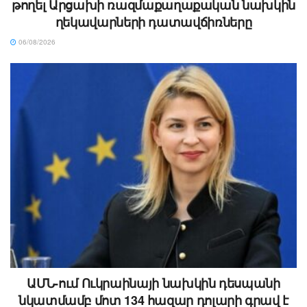
թողել Արցախի ռազմաքաղաքական նախկին
ղեկավարների դատավճիռները
06/08/2026
ԱՄՆ-ում Ուկրաինայի նախկին դեսպանի
նկատմամբ մոտ 134 հազար դոլարի գրավ է