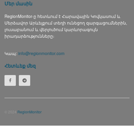
Մեր մասին
RegionMonitor-ը հետևում է Հարավային Կովկասում և
Մերձավոր Արևելքում տեղի ունեցող զարգացումներին,
լուսաբանում և վերլուծում կարևորագույն
իրադարձությունները։
Կապ:
info@regionmonitor.com
Հետևեք մեզ
© 2024
RegionMonitor
Русский
(
Russian
)