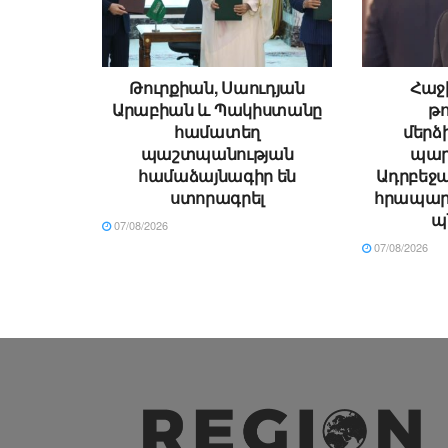
Թուրքիան, Սաուդյան
Հաջի
Արաբիան և Պակիստանը
թ
համատեղ
մեր
պաշտպանության
պար
համաձայնագիր են
Ադրբեջա
ստորագրել
հրապար
պ
07/08/2026
07/08/2026