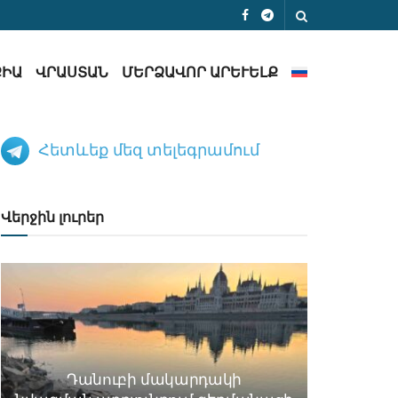
ՔԻԱ
ՎՐԱՍՏԱՆ
ՄԵՐՁԱՎՈՐ ԱՐԵՒԵԼՔ
Հետևեք մեզ տելեգրամում
Վերջին լուրեր
Դանուբի մակարդակի