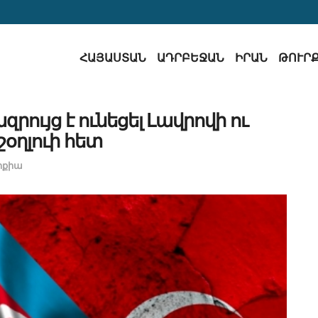
ՀԱՅԱՍՏԱՆ
ԱԴՐԲԵՋԱՆ
ԻՐԱՆ
ԹՈՒՐ
ույց է ունեցել Լավրովի ու
շօղլուի հետ
րքիա