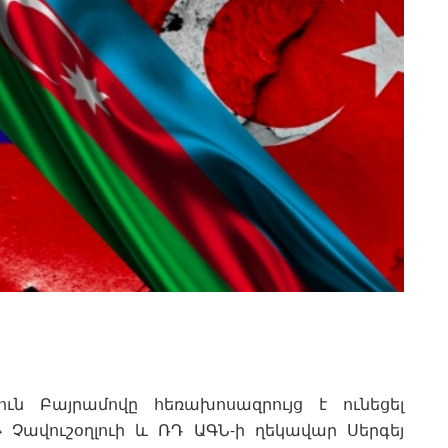
ւն Բայրամովը հեռախոսազրույց է ունեցել
Չավուշօղլուի և ՌԴ ԱԳՆ-ի ղեկավար Սերգեյ