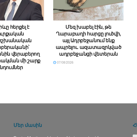
ևը հերքել է
Մեզ խաբել էին, թե
ուրքական
Ղարաբաղի հարցը լուծվի,
ձիշխանական
այլ Ադրբեջանում ենք
բերականի՝
ապրելու. ազատազրկված
նին վերաբերող
ադրբեջանցի վետերան
ակման մի շարք
07/08/2026
նդումներ
Մեր մասին
Հ