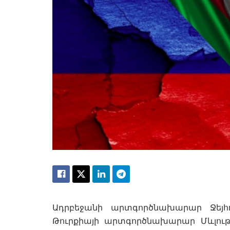
Ադրբեջանի արտգործնախարար Ջեյհո
Թուրքիայի արտգործնախարար Մևլութ 