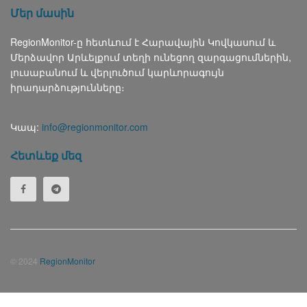
Մեր մասին
RegionMonitor-ը հետևում է Հարավային Կովկասում և
Մերձավոր Արևելքում տեղի ունեցող զարգացումներին,
լուսաբանում և վերլուծում կարևորագույն
իրադարձությունները։
Կապ:
info@regionmonitor.com
Հետևեք մեզ
© 2024
RegionMonitor