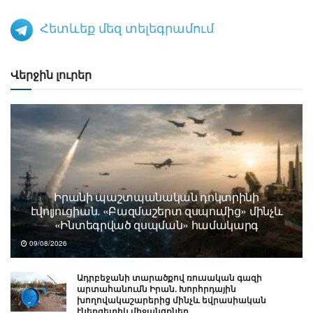
Հետևեք մեզ տելեգրամում
Վերջին լուրեր
Իրանի պաշտպանական դոկտրինի
էվոլյուցիան. «Բազմաշերտ զսպումից» մինչև
«Ինտեգրված զսպման» համակարգ
09/08/2026
Ադրբեջանի տարածքով ռուսական գազի
արտահանումն Իրան. Խորհրդային
խողովակաշարերից մինչև եվրասիական
էներգետիկ միջանցքներ