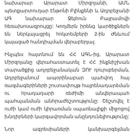
նախարար Արարատ Միրզոյանի, ԱՄՆ
պետքարտուղար Էնթոնի Բլինքենի և Ադրբեջանի
ԱԳ նախարար Ջեյհուն Բայրամովի
հեռախոսազրույցը: Կողմերն իրենց կարծիքներն
են ներկայացրել հոկտեմբերի 2-ին Ժնևում
կայացած հանդիպման վերաբերյալ:
Ինչպես հայտնում են ՀՀ ԱԳՆ-ից, Արարատ
Միրզոյանը վերահաստատել է ՀՀ ինքնիշխան
տարածքից ադրբեջանական ԶՈՒ դուրսբերման,
Ադրբեջանում ապօրինաբար պահվող հայ
ռազմագերիների շուտափույթ հայրենադարձման
ու հրադադարի ռեժիմի անվերապահ
պահպանման անհրաժեշտությունը: Շեշտվել է
ուժի կամ ուժի կիրառման սպառնալիքի միջոցով
խնդիրների կարգավորման անընդունելիությունը:
Նոր ագրեսիաների կանխարգելման