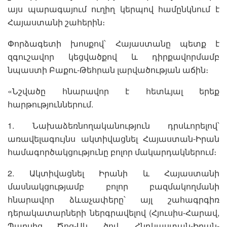
այս պարագայում ուղիղ կերպով համընկնում է
Հայաստանի շահերին։
Փորձագետի խոսքով՝ Հայաստանը պետք է
զգուշավոր կեցվածքով և դիրքավորմամբ
նպաստի Բաքու-Թեհրան լարվածության աճին։
«Նշվածը հնարավոր է հետևյալ երեք
հարթություններում.
1. Նախաձեռնողականություն դրսևորելով՝
առավելագույնս ակտիվացնել Հայաստան-Իրան
համագործակցությունը բոլոր մակարդակներում։
2. Ակտիվացնել Իրանի և Հայաստանի
մասնակցությամբ բոլոր բազմակողմանի
հնարավոր ձևաչափերը՝ այլ շահագրգիռ
դերակատարների ներգրավելով (Հյուսիս-Հարավ,
Պարսից Ծոց-Սև ծով, Հնդկաստան-Իրան-