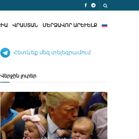
ՔԻԱ
ՎՐԱՍՏԱՆ
ՄԵՐՁԱՎՈՐ ԱՐԵՒԵԼՔ
Հետևեք մեզ տելեգրամում
Վերջին լուրեր