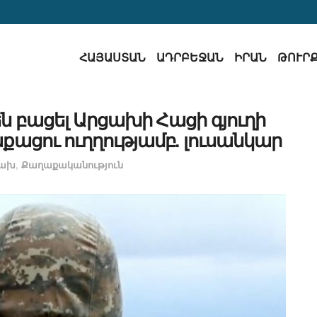
ՀԱՅԱՍՏԱՆ
ԱԴՐԲԵՋԱՆ
ԻՐԱՆ
ԹՈՒՐ
ն բացել Արցախի Հացի գյուղի
ցու ուղղությամբ. լուսանկար
ցախ
,
Քաղաքականություն