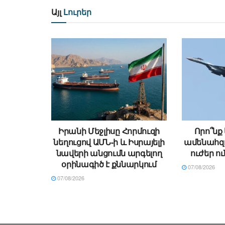
Այլ
Լուրեր
Իրանի Մեջլիսը Հորմուզի
Որո՞նք
նեղուցով ԱՄՆ-ի և Իսրայելի
ամենահզ
նավերի անցումն արգելող
ուժեր ո
օրինագիծ է քննարկում
07/08/2026
07/08/2026