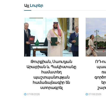
Այլ
Լուրեր
Թուրքիան, Սաուդյան
ՌԴ-ու
Արաբիան և Պակիստանը
պատ
համատեղ
ռ
պաշտպանության
գործո
համաձայնագիր են
ե
ստորագրել
շար
07/08/2026
07/08/2026