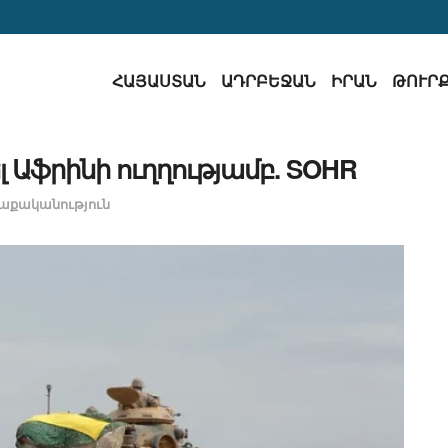
ՀԱՅԱՍՏԱՆ
ԱԴՐԲԵՋԱՆ
ԻՐԱՆ
ԹՈՒՐ
լ Աֆրինի ուղղությամբ. SOHR
աքականություն