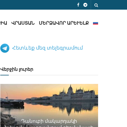
ՔԻԱ
ՎՐԱՍՏԱՆ
ՄԵՐՁԱՎՈՐ ԱՐԵՒԵԼՔ
Հետևեք մեզ տելեգրամում
Վերջին լուրեր
Դանուբի մակարդակի