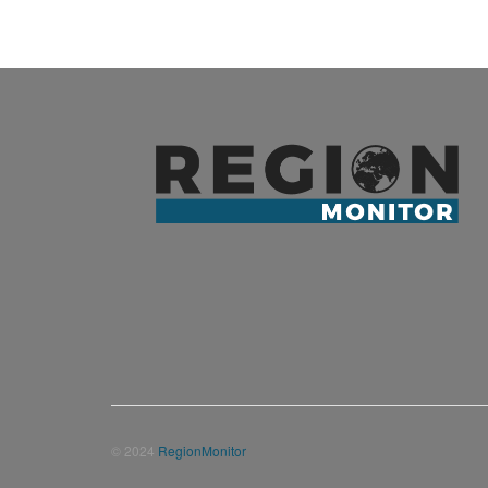
© 2024
RegionMonitor