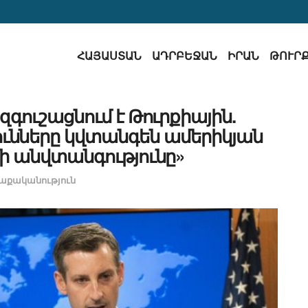
ՀԱՅԱՍՏԱՆ
ԱԴՐԲԵՋԱՆ
ԻՐԱՆ
ԹՈՒՐ
գուշացնում է Թուրքիային.
ւնները կվտանգեն ամերիկյան
 անվտանգությունը»
աքականություն