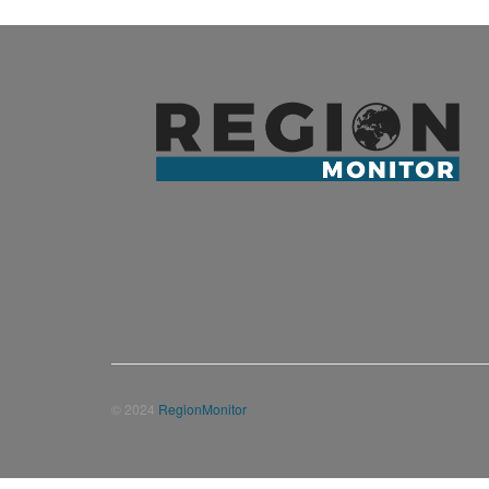
© 2024
RegionMonitor