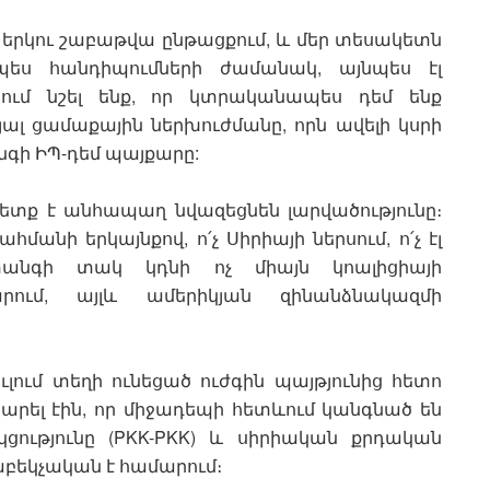
ն երկու շաբաթվա ընթացքում, և մեր տեսակետն
չպես հանդիպումների ժամանակ, այնպես էլ
րում նշել ենք, որ կտրականապես դեմ ենք
յալ ցամաքային ներխուժմանը, որն ավելի կսրի
նգի ԻՊ-դեմ պայքարը:
 պետք է անհապաղ նվազեցնեն լարվածությունը։
հմանի երկայնքով, ո՛չ Սիրիայի ներսում, ո՛չ էլ
 վտանգի տակ կդնի ոչ միայն կոալիցիայի
րում, այլև ամերիկյան զինանձնակազմի
ուլում տեղի ունեցած ուժգին պայթյունից հետո
արել էին, որ միջադեպի հետևում կանգնած են
ությունը (PKK-PKK) և սիրիական քրդական
բեկչական է համարում։