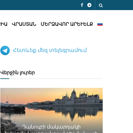
ՔԻԱ
ՎՐԱՍՏԱՆ
ՄԵՐՁԱՎՈՐ ԱՐԵՒԵԼՔ
Հետևեք մեզ տելեգրամում
Վերջին լուրեր
Դանուբի մակարդակի