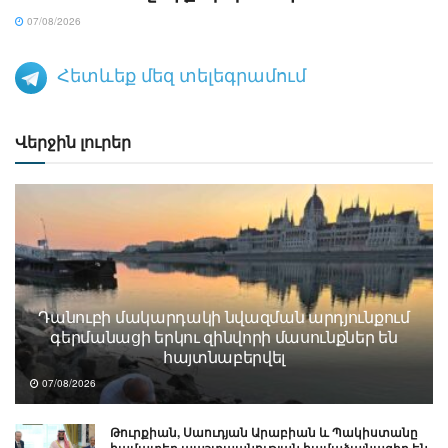
07/08/2026
Հետևեք մեզ տելեգրամում
Վերջին լուրեր
Դանուբի մակարդակի նվազման արդյունքում
գերմանացի երկու զինվորի մասունքներ են
հայտնաբերվել
07/08/2026
Թուրքիան, Սաուդյան Արաբիան և Պակիստանը
համատեղ պաշտպանության համաձայնագիր են