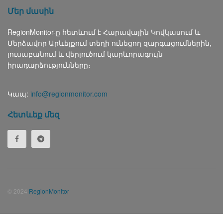
Մեր մասին
RegionMonitor-ը հետևում է Հարավային Կովկասում և
Մերձավոր Արևելքում տեղի ունեցող զարգացումներին,
լուսաբանում և վերլուծում կարևորագույն
իրադարձությունները։
Կապ:
info@regionmonitor.com
Հետևեք մեզ
© 2024
RegionMonitor