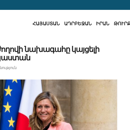
ՀԱՅԱՍՏԱՆ
ԱԴՐԲԵՋԱՆ
ԻՐԱՆ
ԹՈՒՐ
ժողովի նախագահը կայցելի
յաստան
ություն