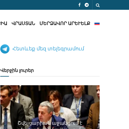
ՔԻԱ
ՎՐԱՍՏԱՆ
ՄԵՐՁԱՎՈՐ ԱՐԵՒԵԼՔ
Հետևեք մեզ տելեգրամում
Վերջին լուրեր
Շվեյցարիան աջակցում է