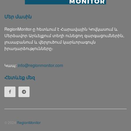
Մեր մասին
RegionMonitor-ը հետևում է Հարավային Կովկասում և
Մերձավոր Արևելքում տեղի ունեցող զարգացումներին,
լուսաբանում և վերլուծում կարևորագույն
իրադարձությունները։
Կապ:
info@regionmonitor.com
Հետևեք մեզ
© 2024
RegionMonitor