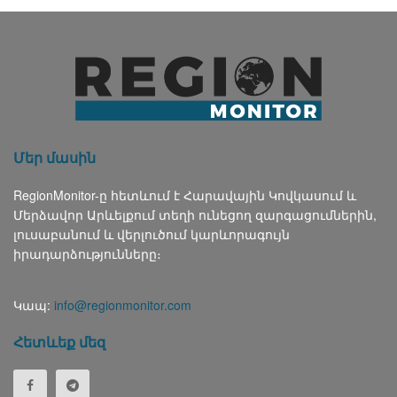
Մեր մասին
RegionMonitor-ը հետևում է Հարավային Կովկասում և
Մերձավոր Արևելքում տեղի ունեցող զարգացումներին,
լուսաբանում և վերլուծում կարևորագույն
իրադարձությունները։
Կապ:
info@regionmonitor.com
Հետևեք մեզ