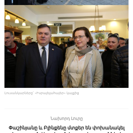
Լուսանկարները՝ «Իսրայելահայեր» կայքից
Նախորդ Լուրը
Փաշինյանը և Բլինքենը մտքեր են փոխանակել