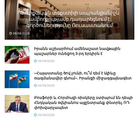
Թուրքական տեքստիլի ապրանքանիշն
ամբողջությամբ դադարեցնում է
գործունեությունը Ռուսաստանում
06/08/2026
Իրանն աշխարհում ամենաշատ նավթային
պաշարներ ունեցող 3-րդ երկիրն է
06/08/2026
«Հայաստանը ծով չունի, ու՞մ դեմ է Ալիևը
ռազմանավեր գնում». Իրանցի միջազգայնագետ
06/08/2026
Բոսֆորի և Հորմուզի ռիսկերը ստիպում են դեպի
Հնդկական օվկիանոս այլընտրանք փնտրել. ՌԴ
փոխվարչապետ
06/08/2026