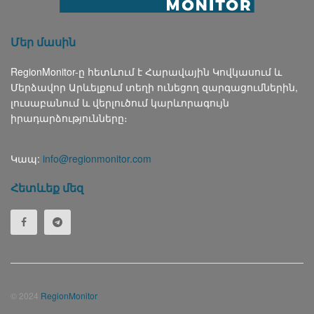
Մեր մասին
RegionMonitor-ը հետևում է Հարավային Կովկասում և
Մերձավոր Արևելքում տեղի ունեցող զարգացումներին,
լուսաբանում և վերլուծում կարևորագույն
իրադարձությունները։
Կապ:
info@regionmonitor.com
Հետևեք մեզ
© 2024
RegionMonitor