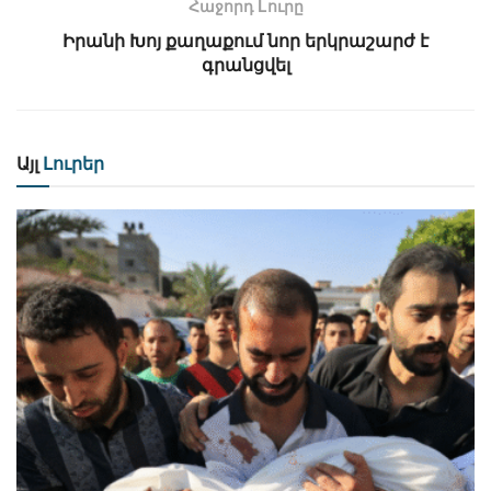
Հաջորդ Lուրը
Իրանի Խոյ քաղաքում նոր երկրաշարժ է
գրանցվել
Այլ
Լուրեր