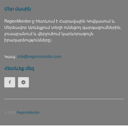
Մեր մասին
RegionMonitor-ը հետևում է Հարավային Կովկասում և
Մերձավոր Արևելքում տեղի ունեցող զարգացումներին,
լուսաբանում և վերլուծում կարևորագույն
իրադարձությունները։
Կապ:
info@regionmonitor.com
Հետևեք մեզ
© 2024
RegionMonitor