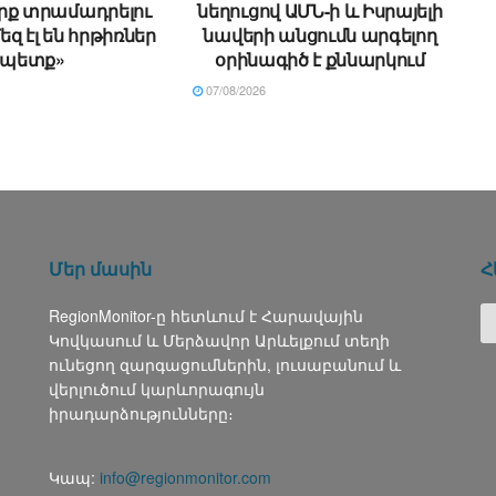
րք տրամադրելու
նեղուցով ԱՄՆ-ի և Իսրայելի
եզ էլ են հրթիռներ
նավերի անցումն արգելող
պետք»
օրինագիծ է քննարկում
07/08/2026
Մեր մասին
Հ
RegionMonitor-ը հետևում է Հարավային
Կովկասում և Մերձավոր Արևելքում տեղի
ունեցող զարգացումներին, լուսաբանում և
վերլուծում կարևորագույն
իրադարձությունները։
Կապ:
info@regionmonitor.com