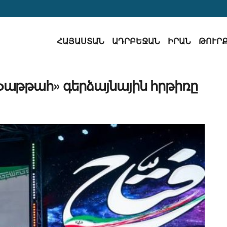
ՀԱՅԱՍՏԱՆ
ԱԴՐԲԵՋԱՆ
ԻՐԱՆ
ԹՈՒՐ
«Ֆաթթահ» գերձայնային հրթիռը