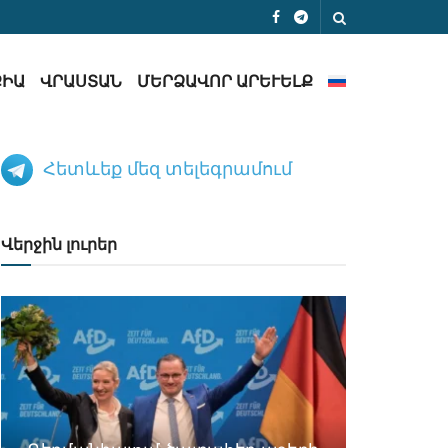
ՔԻԱ
ՎՐԱՍՏԱՆ
ՄԵՐՁԱՎՈՐ ԱՐԵՒԵԼՔ
Հետևեք մեզ տելեգրամում
Վերջին լուրեր