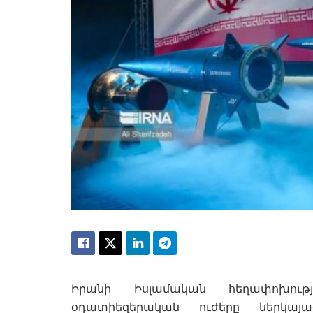
Իրանի Իսլամական հեղափոխութ
օդատիեզերական ուժերը ներկայ