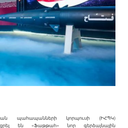
յան պահապանների կորպուսի (ԻՀՊԿ)
ացրել են «Ֆաթթահ» նոր գերձայնային