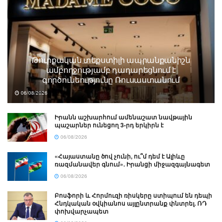
Թուրքական տեքստիլի ապրանքանիշն
ամբողջությամբ դադարեցնում է
գործունեությունը Ռուսաստանում
06/08/2026
Իրանն աշխարհում ամենաշատ նավթային
պաշարներ ունեցող 3-րդ երկիրն է
06/08/2026
«Հայաստանը ծով չունի, ու՞մ դեմ է Ալիևը
ռազմանավեր գնում». Իրանցի միջազգայնագետ
06/08/2026
Բոսֆորի և Հորմուզի ռիսկերը ստիպում են դեպի
Հնդկական օվկիանոս այլընտրանք փնտրել. ՌԴ
փոխվարչապետ