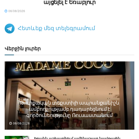
այցելել է Եռաբլուր
06/08/2026
Հետևեք մեզ տելեգրամում
Վերջին լուրեր
Թուրքական տեքստիլի ապրանքանիշն
ամբողջությամբ դադարեցնում է
գործունեությունը Ռուսաստանում
06/08/2026
Իրանն աշխարհում ամենաշատ նավթային