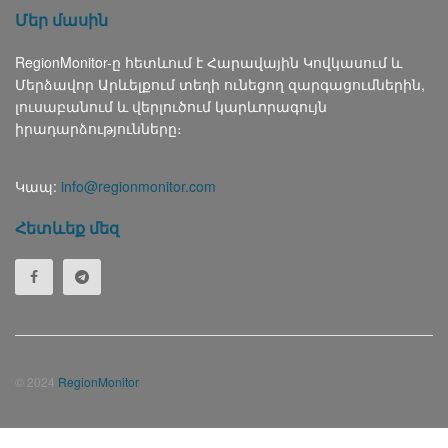
Մեր մասին
RegionMonitor-ը հետևում է Հարավային Կովկասում և
Մերձավոր Արևելքում տեղի ունեցող զարգացումներին,
լուսաբանում և վերլուծում կարևորագույն
իրադարձությունները։
Կապ:
info@regionmonitor.com
Հետևեք մեզ
© 2024
RegionMonitor