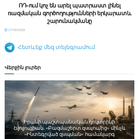
ՌԴ-ում կոչ են արել պատրաստ լինել
ռազմական գործողությունների երկարատև
շարունակմանը
07/08/2026
Հետևեք մեզ տելեգրամում
Վերջին լուրեր
Իրանի պաշտպանական դոկտրինի
էվոլյուցիան. «Բազմաշերտ զսպումից» մինչև
«Ինտեգրված զսպման» համակարգ