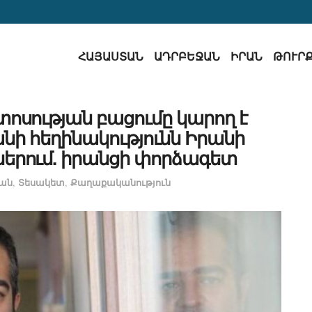
ՀԱՅԱՍՏԱՆ
ԱԴՐԲԵՋԱՆ
ԻՐԱՆ
ԹՈՒՐ
ոսության բացումը կարող է
ի հեղինակությունն Իրանի
երում. իրանցի փորձագետ
ան
,
Տեսակետ
,
Քաղաքականություն