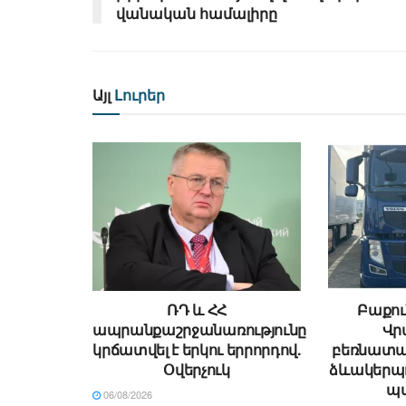
վանական համալիրը
Այլ
Լուրեր
ՌԴ և ՀՀ
Բաքու
ապրանքաշրջանառությունը
Վր
կրճատվել է երկու երրորդով.
բեռնատա
Օվերչուկ
ձևակերպո
պ
06/08/2026