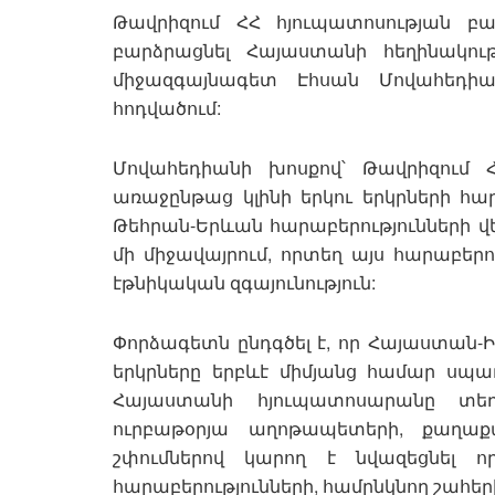
Թավրիզում ՀՀ հյուպատոսության բ
բարձրացնել Հայաստանի հեղինակու
միջազգայնագետ Էհսան Մովահեդիանը
հոդվածում:
Մովահեդիանի խոսքով՝ Թավրիզում 
առաջընթաց կլինի երկու երկրների հար
Թեհրան-Երևան հարաբերությունների վե
մի միջավայրում, որտեղ այս հարաբերո
էթնիկական զգայունություն:
Փորձագետն ընդգծել է, որ Հայաստան-Ի
երկրները երբևէ միմյանց համար սպառ
Հայաստանի հյուպատոսարանը տեղա
ուրբաթօրյա աղոթապետերի, քաղա
շփումներով կարող է նվազեցնել 
հարաբերությունների, համընկնող շահերի