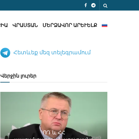
ՔԻԱ
ՎՐԱՍՏԱՆ
ՄԵՐՁԱՎՈՐ ԱՐԵՒԵԼՔ
Հետևեք մեզ տելեգրամում
Վերջին լուրեր
ՌԴ և ՀՀ