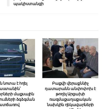
պակիստանցի
ն նոտա է հղել
Բաքվի վերաքննիչ
աստանին՝
դատարանն անփոփոխ է
րների մաքսային
թողել Արցախի
ւմների ձգձգման
ռազմաքաղաքական
ատճառով
նախկին ղեկավարների