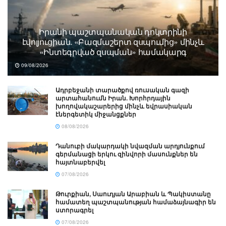
Իրանի պաշտպանական դոկտրինի
էվոլյուցիան. «Բազմաշերտ զսպումից» մինչև
«Ինտեգրված զսպման» համակարգ
09/08/2026
Ադրբեջանի տարածքով ռուսական գազի
արտահանումն Իրան. Խորհրդային
խողովակաշարերից մինչև եվրասիական
էներգետիկ միջանցքներ
08/08/2026
Դանուբի մակարդակի նվազման արդյունքում
գերմանացի երկու զինվորի մասունքներ են
հայտնաբերվել
07/08/2026
Թուրքիան, Սաուդյան Արաբիան և Պակիստանը
համատեղ պաշտպանության համաձայնագիր են
ստորագրել
07/08/2026