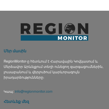
Մեր մասին
RegionMonitor-ը հետևում է Հարավային Կովկասում և
Մերձավոր Արևելքում տեղի ունեցող զարգացումներին,
լուսաբանում և վերլուծում կարևորագույն
իրադարձությունները։
Կապ:
info@regionmonitor.com
Հետևեք մեզ