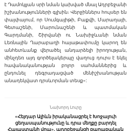
է Դամոկլյան սրի նման կախված մնալ Ադրբեջանի
իշխանությունների գլխին։ Վերջիններս հույսեր են
փայփայում, որ Սումգայիթի, Բաքվի, Մարաղայի,
Գետաշենի, Մարունաշենի և պատմական
Գարդմանի, Շիրվանի ու Նախիջևանի նման
Լեռնային Ղարաբաղի հայաթափումը կարող են
անհետևանք վերածել անդարձելի իրողության,
մինչդեռ այդ գործելակերպը վաղուց դուրս է եկել
հավանականության բոլոր սահմաններից և
ընդունել դեգրադացված մենիշխանության
անադեկվատ դրսևորման տեսք»:
Նախորդ Լուրը
«Հեյդար Ալիևն իրականացրել է Խոջալուի
ցեղասպանությունը և դրա մեղքը բարդել
Հայաստանի վրա». ադրբեջանցի քաղաքական