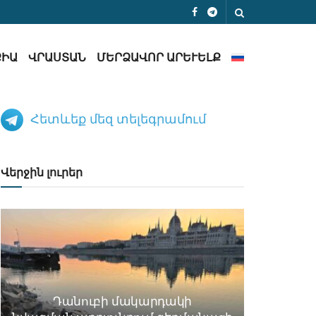
ՔԻԱ
ՎՐԱՍՏԱՆ
ՄԵՐՁԱՎՈՐ ԱՐԵՒԵԼՔ
Հետևեք մեզ տելեգրամում
Վերջին լուրեր
Դանուբի մակարդակի