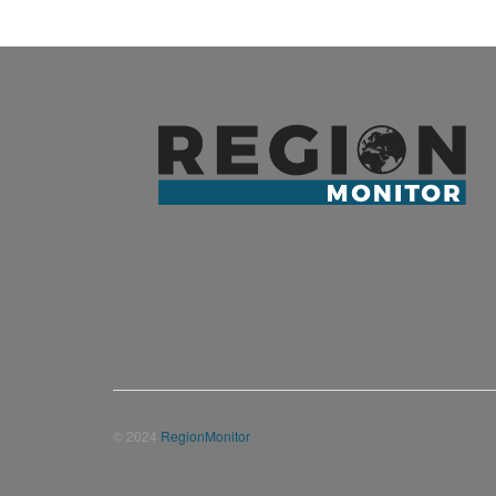
© 2024
RegionMonitor