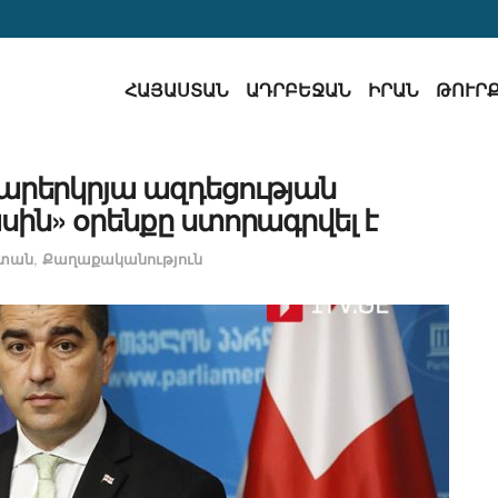
ՀԱՅԱՍՏԱՆ
ԱԴՐԲԵՋԱՆ
ԻՐԱՆ
ԹՈՒՐ
րերկրյա ազդեցության
ին» օրենքը ստորագրվել է
տան
,
Քաղաքականություն