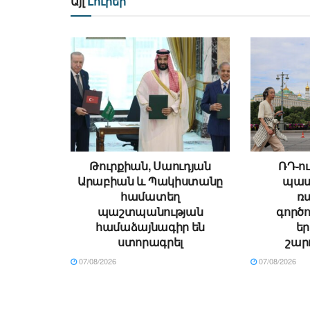
Այլ
Լուրեր
Թուրքիան, Սաուդյան
ՌԴ-ու
Արաբիան և Պակիստանը
պատ
համատեղ
ռ
պաշտպանության
գործո
համաձայնագիր են
ե
ստորագրել
շար
07/08/2026
07/08/2026