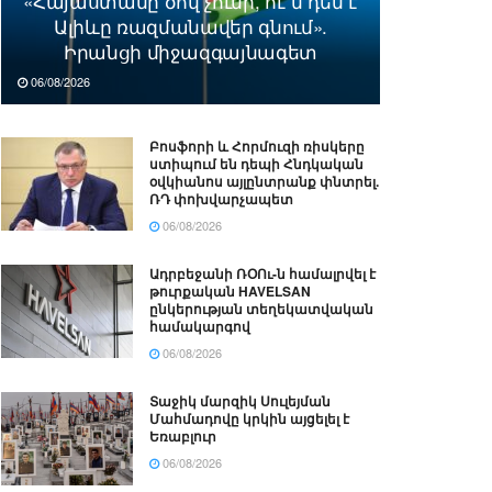
«Հայաստանը ծով չունի, ու՞մ դեմ է
Ալիևը ռազմանավեր գնում».
Իրանցի միջազգայնագետ
06/08/2026
Բոսֆորի և Հորմուզի ռիսկերը
ստիպում են դեպի Հնդկական
օվկիանոս այլընտրանք փնտրել.
ՌԴ փոխվարչապետ
06/08/2026
Ադրբեջանի ՌՕՈւ-ն համալրվել է
թուրքական HAVELSAN
ընկերության տեղեկատվական
համակարգով
06/08/2026
Տաջիկ մարզիկ Սուլեյման
Մահմադովը կրկին այցելել է
Եռաբլուր
06/08/2026