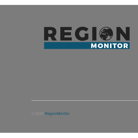
© 2024
RegionMonitor