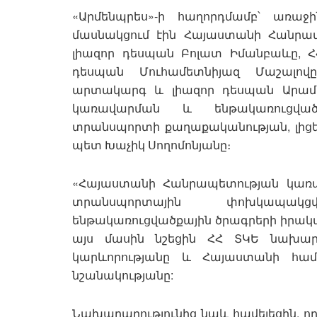
«Արմենպրես»-ի հաղորդմամբ՝ առա
մասնակցում էին Հայաստանի Հանր
լիազոր դեսպան Բոլատ Իմանբաևը, Հ
դեսպան Մուհամետնիյազ Մաշալովը
արտակարգ և լիազոր դեսպան Արամ 
կառավարման և ենթակառուցվածք
տրանսպորտի քաղաքականության, լիցեն
պետ Խաչիկ Սողոմոնյանը։
«Հայաստանի Հանրապետության կառա
տրանսպորտային փոխկապակց
ենթակառուցվածքային ծրագրերի իրակա
այս մասին նշեցին ՀՀ ՏԿԵ նախարա
կարևորությանը և Հայաստանի համ
նշանակությանը:
Նախարարությունից նաև հավելեցին, 