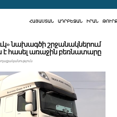
ՀԱՅԱՍՏԱՆ
ԱԴՐԲԵՋԱՆ
ԻՐԱՆ
ԹՈՒՐ
ւկ» նախագծի շրջանակներում
է հասել առաջին բեռնատարը
ղաքականություն