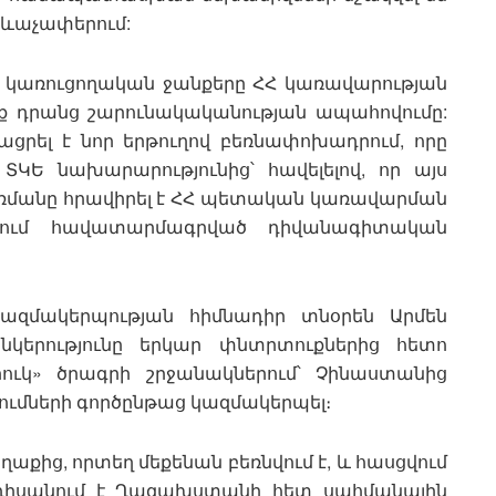
 ձևաչափերում:
ը, կառուցողական ջանքերը ՀՀ կառավարության
նք դրանց շարունակականության ապահովումը:
նացրել է նոր երթուղով բեռնափոխադրում, որը
 ՏԿԵ նախարարությունից՝ հավելելով, որ այս
առմանը հրավիրել է ՀՀ պետական կառավարման
 ՀՀ-ում հավատարմագրված դիվանագիտական
ազմակերպության հիմնադիր տնօրեն Արմեն
նկերությունը երկար փնտրտուքներից հետո
ուկ» ծրագրի շրջանակներում՝ Չինաստանից
մների գործընթաց կազմակերպել։
ղաքից, որտեղ մեքենան բեռնվում է, և հասցվում
նդիսանում է Ղազախստանի հետ սահմանային