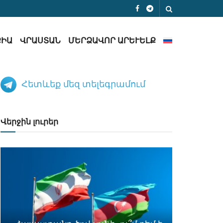
ՔԻԱ
ՎՐԱՍՏԱՆ
ՄԵՐՁԱՎՈՐ ԱՐԵՒԵԼՔ
Հետևեք մեզ տելեգրամում
Վերջին լուրեր