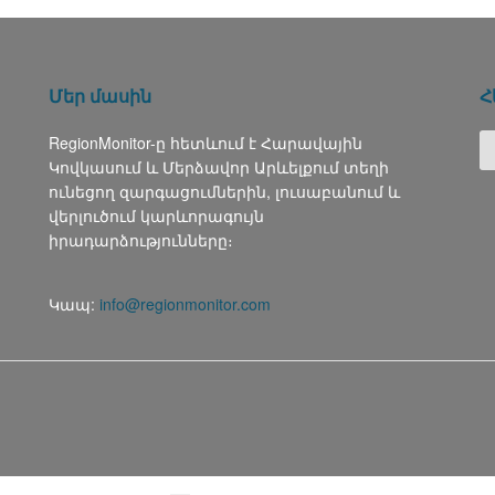
Մեր մասին
Հ
RegionMonitor-ը հետևում է Հարավային
Կովկասում և Մերձավոր Արևելքում տեղի
ունեցող զարգացումներին, լուսաբանում և
վերլուծում կարևորագույն
իրադարձությունները։
Կապ:
info@regionmonitor.com