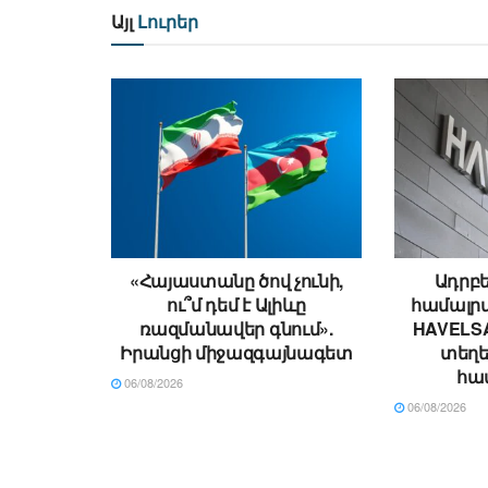
Այլ
Լուրեր
«Հայաստանը ծով չունի,
Ադրբե
ու՞մ դեմ է Ալիևը
համալրվ
ռազմանավեր գնում».
HAVELSA
Իրանցի միջազգայնագետ
տեղ
հա
06/08/2026
06/08/2026