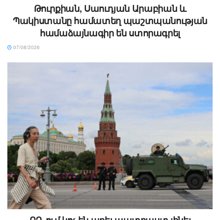
Թուրքիան, Սաուդյան Արաբիան և
Պակիստանը համատեղ պաշտպանության
համաձայնագիր են ստորագրել
07/08/2026
ՌԴ-ում կոչ են արել պատրաստ լինել