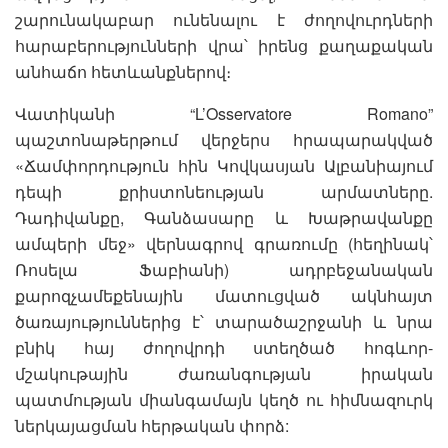
շարունակաբար ունենալու է ժողովուրդների
հարաբերությունների վրա՝ իրենց քաղաքական
անհաճո հետևանքներով։
Վատիկանի “L’Osservatore Romano”
պաշտոնաթերթում վերջերս հրապարակված
«Ճամփորդություն հին Կովկասյան Ալբանիայում
դեպի քրիստոնեության արմատները.
Դադիվանքը, Գանձասարը և Խաթրավանքը
ամպերի մեջ» վերնագրով գրառումը (հեղինակ՝
Ռոսելա Ֆաբիանի) ադրբեջանական
քարոզչամեքենային մատուցված ակնհայտ
ծառայություններից է՝ տարածաշրջանի և նրա
բնիկ հայ ժողովրդի ստեղծած հոգևոր-
մշակութային ժառանգության իրական
պատմության միանգամայն կեղծ ու հիմնազուրկ
ներկայացման հերթական փորձ: