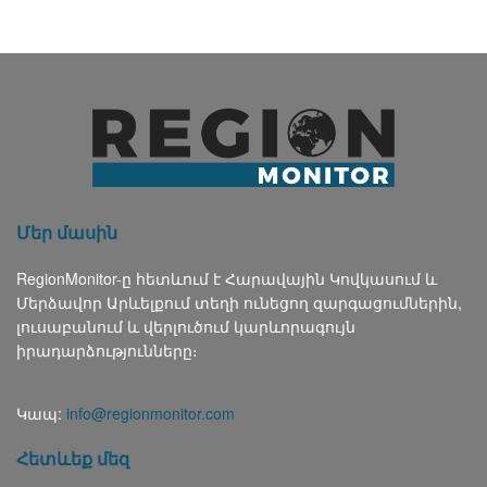
Մեր մասին
RegionMonitor-ը հետևում է Հարավային Կովկասում և
Մերձավոր Արևելքում տեղի ունեցող զարգացումներին,
լուսաբանում և վերլուծում կարևորագույն
իրադարձությունները։
Կապ:
info@regionmonitor.com
Հետևեք մեզ