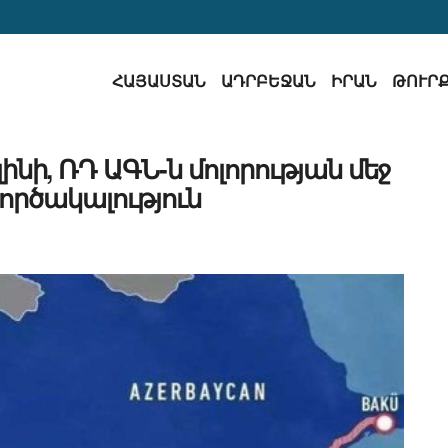
ՀԱՅԱՍՏԱՆ
ԱԴՐԲԵՋԱՆ
ԻՐԱՆ
ԹՈՒՐ
ինի, ՌԴ ԱԳՆ-ն մոլորության մեջ
 գործակալություն