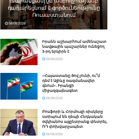
ապրանքանիշն ամբողջությամբ
դադարեցնում է գործունեությունը
Ռուսաստանում
06/08/2026
Իրանն աշխարհում ամենաշատ
նավթային պաշարներ ունեցող
3-րդ երկիրն է
06/08/2026
«Հայաստանը ծով չունի, ու՞մ
դեմ է Ալիևը ռազմանավեր
գնում». Իրանցի
միջազգայնագետ
06/08/2026
Բոսֆորի և Հորմուզի ռիսկերը
ստիպում են դեպի Հնդկական
օվկիանոս այլընտրանք փնտրել.
ՌԴ փոխվարչապետ
06/08/2026