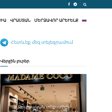
ՔԻԱ
ՎՐԱՍՏԱՆ
ՄԵՐՁԱՎՈՐ ԱՐԵՒԵԼՔ
Հետևեք մեզ տելեգրամում
Վերջին լուրեր
Թուրքական տեքստիլի