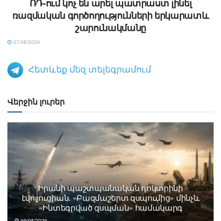
ՌԴ-ում կոչ են արել պատրաստ լինել
ռազմական գործողությունների երկարատև
շարունակմանը
07/08/2026
Հետևեք մեզ տելեգրամում
Վերջին լուրեր
Իրանի պաշտպանական դոկտրինի
էվոլյուցիան. «Բազմաշերտ զսպումից» մինչև
«Ինտեգրված զսպման» համակարգ
09/08/2026