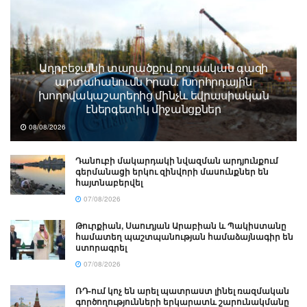
Ադրբեջանի տարածքով ռուսական գազի
արտահանումն Իրան. Խորհրդային
խողովակաշարերից մինչև եվրասիական
էներգետիկ միջանցքներ
08/08/2026
Դանուբի մակարդակի նվազման արդյունքում
գերմանացի երկու զինվորի մասունքներ են
հայտնաբերվել
07/08/2026
Թուրքիան, Սաուդյան Արաբիան և Պակիստանը
համատեղ պաշտպանության համաձայնագիր են
ստորագրել
07/08/2026
ՌԴ-ում կոչ են արել պատրաստ լինել ռազմական
գործողությունների երկարատև շարունակմանը