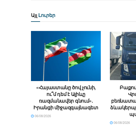
Այլ
Լուրեր
«Հայաստանը ծով չունի,
Բաքու
ու՞մ դեմ է Ալիևը
Վր
ռազմանավեր գնում».
բեռնատա
Իրանցի միջազգայնագետ
ձևակերպո
պ
06/08/2026
06/08/2026