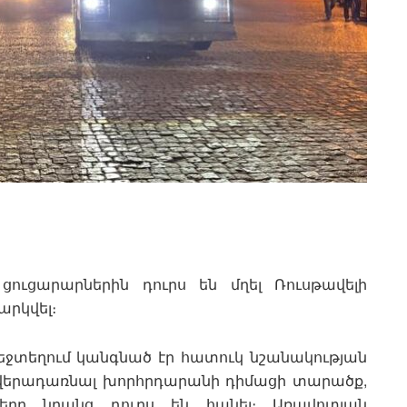
ցուցարարներին դուրս են մղել Ռուսթավելի
արկվել։
մեջտեղում կանգնած էր հատուկ նշանակության
ն վերադառնալ խորհրդարանի դիմացի տարածք,
ները նրանց դուրս են հանել։ Առավոտյան