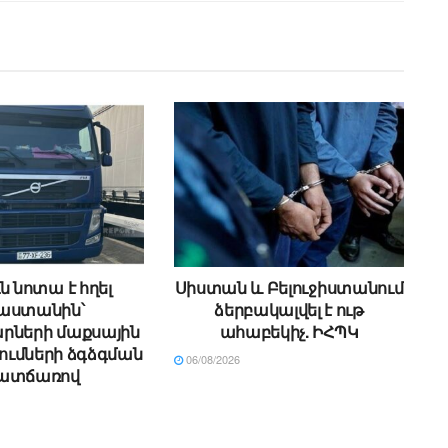
ն նոտա է հղել
Սիստան և Բելուջիստանում
աստանին՝
ձերբակալվել է ութ
րների մաքսային
ահաբեկիչ. ԻՀՊԿ
ւմների ձգձգման
06/08/2026
ատճառով