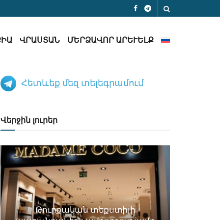
ՔԻԱ
ՎՐԱՍՏԱՆ
ՄԵՐՁԱՎՈՐ ԱՐԵՒԵԼՔ
Հետևեք մեզ տելեգրամում
Վերջին լուրեր
Թուրքական տեքստիլի