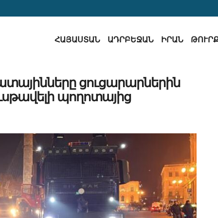
ՀԱՅԱՍՏԱՆ
ԱԴՐԲԵՋԱՆ
ԻՐԱՆ
ԹՈՒՐ
կատայինները ցուցարարներին
Ռուսթավելի պողոտայից