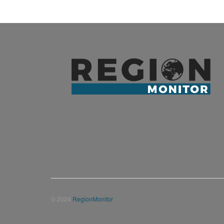
© 2024
RegionMonitor