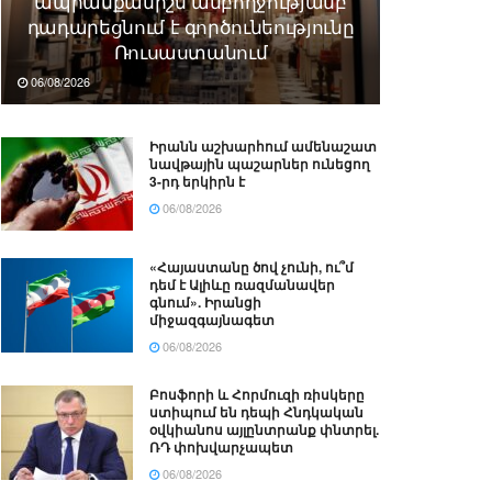
ապրանքանիշն ամբողջությամբ
դադարեցնում է գործունեությունը
Ռուսաստանում
06/08/2026
Իրանն աշխարհում ամենաշատ
նավթային պաշարներ ունեցող
3-րդ երկիրն է
06/08/2026
«Հայաստանը ծով չունի, ու՞մ
դեմ է Ալիևը ռազմանավեր
գնում». Իրանցի
միջազգայնագետ
06/08/2026
Բոսֆորի և Հորմուզի ռիսկերը
ստիպում են դեպի Հնդկական
օվկիանոս այլընտրանք փնտրել.
ՌԴ փոխվարչապետ
06/08/2026