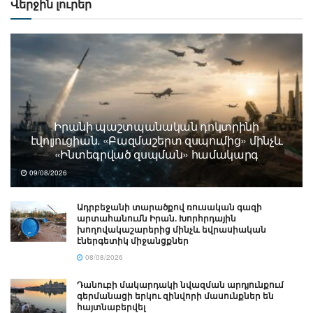
Վերջին լուրեր
Իրանի պաշտպանական դոկտրինի
էվոլյուցիան. «Բազմաշերտ զսպումից» մինչև
«Ինտեգրված զսպման» համակարգ
09/08/2026
Ադրբեջանի տարածքով ռուսական գազի
արտահանումն Իրան. Խորհրդային
խողովակաշարերից մինչև եվրասիական
էներգետիկ միջանցքներ
08/08/2026
Դանուբի մակարդակի նվազման արդյունքում
գերմանացի երկու զինվորի մասունքներ են
հայտնաբերվել