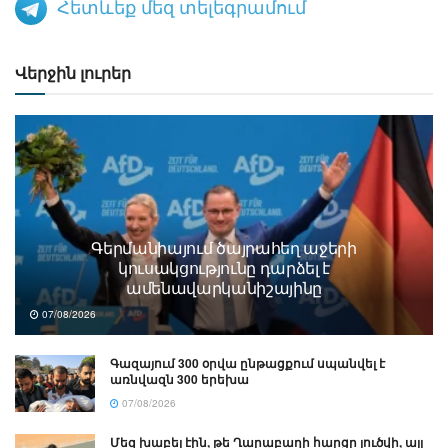
Հետևեք մեզ տելեգրամում
Վերջին լուրեր
Գերմանիայում ծայրահեղ աջերի
կուսակցությունը դարձել է
ամենավարկանիշայինը
07/08/2026
Գազայում 300 օրվա ընթացքում սպանվել է
առնվազն 300 երեխա
07/08/2026
Մեզ խաբել էին, թե Ղարաբաղի հարցը լուծվի, այլ