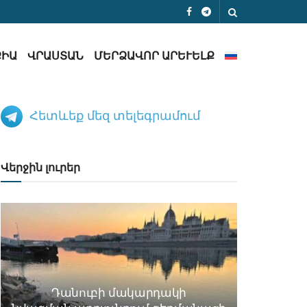
ՔԻԱ
ՎՐԱՍՏԱՆ
ՄԵՐՁԱՎՈՐ ԱՐԵՒԵԼՔ
Հետևեք մեզ տելեգրամում
Վերջին լուրեր
Դանուբի մակարդակի