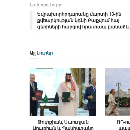
Նախորդ Լուրը
Եվրախորհրդարանը մարտի 13-ին
քվեարկության կդնի Բաքվում հայ
գերիների հարցով հրատապ բանաձև
Այլ
Լուրեր
Թուրքիան, Սաուդյան
ՌԴ-ու
Արաբիան և Պակիստանը
պատ