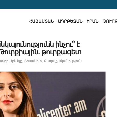
ՀԱՅԱՍՏԱՆ
ԱԴՐԲԵՋԱՆ
ԻՐԱՆ
ԹՈՒՐ
կայունությունն ինչու՞ է
ուրքիային. թուրքագետ
ավոր Արևելք
,
Տեսակետ
,
Քաղաքականություն