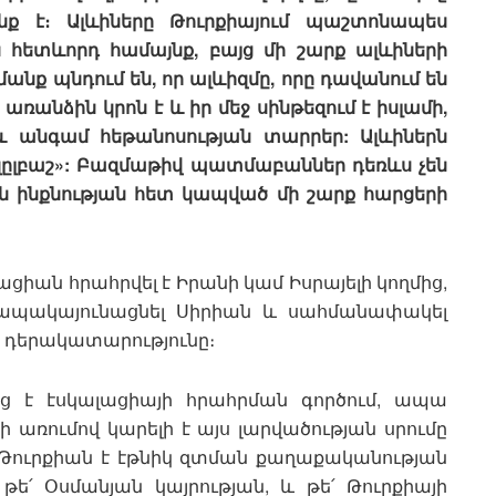
ք է։ Ալևիները Թուրքիայում պաշտոնապես
ն հետևորդ համայնք, բայց մի շարք ալևիների
մանք պնդում են, որ ալևիզմը, որը դավանում են
 առանձին կրոն է և իր մեջ սինթեզում է իսլամի,
 և անգամ հեթանոսության տարրեր: Ալևիներն
զըլբաշ»: Բազմաթիվ պատմաբաններ դեռևս չեն
ն ինքնության հետ կապված մի շարք հարցերի
ցիան հրահրվել է Իրանի կամ Իսրայելի կողմից,
 ապակայունացնել Սիրիան և սահմանափակել
ս դերակատարությունը։
ից է էսկալացիայի հրահրման գործում, ապա
 առումով կարելի է այս լարվածության սրումը
ր Թուրքիան է էթնիկ զտման քաղաքականության
ե՛ Օսմանյան կայրության, և թե՛ Թուրքիայի