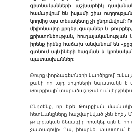
գիտնականների աշխարհիկ դավանան
համարվում են իսլամի շիա ուղղությա
կողմից այս տեսակետը չի ընդունվում: Ո
միլիոնավոր քրդեր, զազաներ և թուրքեր,
քրիստոնեության, հուդայականության
իրենք իրենց հաճախ անվանում են «քը
գտնում ալևիների ծագման և կրոնակա
պատասխաններ:
Թուրք փորձագետների կարծիքով՝ էսկալա
քանի որ այդ երկրների նպատակն է
Թուրքիայի՝ տարածաշրջանում վերջինի
Ընդծենք, որ եթե Թուրքիան մասնակ
հետևանքները հաշվարկված չեն եղել։ Մի
թուրքական ձեռագիր որակել․ այն է, ո
ջատագովը։ Դա, իհարկե, փաստում է թ