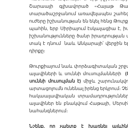
Շարաայի գլխավորած «Հայաթ Թահր
տարածաշրջանում առավելապես շահեց
ուժերը իշխանության են եկել հենց Թուր
պահին, երբ Սիրիայում էսկալացիա է, ի
իշխանությունները ծանր իրադրության
տակ է դնում նաև Անկարայի՝ վերջին 
դիրքը։
Թուրքիայում նաև փորձագիտական շրջա
ալավիների և սուննի մուսուլմանների
սուննի մուսուլման է)
միջև շարունակվո
արտացոլումն ունենալ իրենց երկրում։ Չ
հակաալավիական տրամադրություններ 
ալավիներ են բնակվում Հաթայի, Մերսի
նահանգներում։
Նշենք, որ
չպետք է խառնել ալևիներ