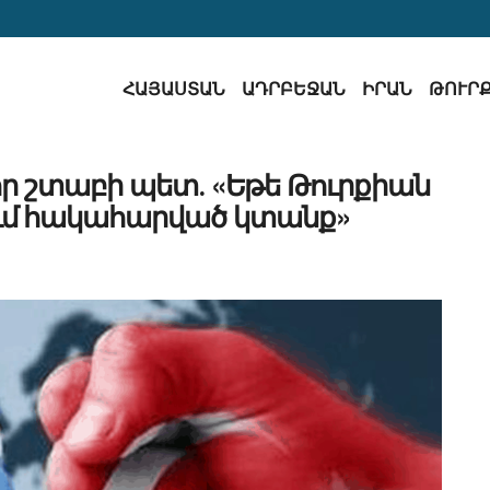
ՀԱՅԱՍՏԱՆ
ԱԴՐԲԵՋԱՆ
ԻՐԱՆ
ԹՈՒՐ
ր շտաբի պետ․ «Եթե Թուրքիան
ում հակահարված կտանք»