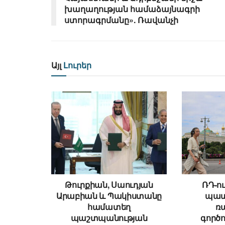
խաղաղության համաձայնագրի
ստորագրմանը». Ռավանչի
Այլ
Լուրեր
Թուրքիան, Սաուդյան
ՌԴ-ու
Արաբիան և Պակիստանը
պատ
համատեղ
ռ
պաշտպանության
գործո