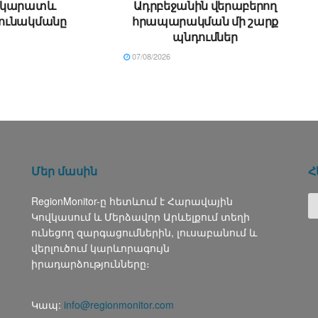
րկարատև
Ադրբեջանին վերաբերող
ունակմանը
հրապարակման մի շարք
պնդումներ
07/08/2026
Մեր մասին
Հ
RegionMonitor-ը հետևում է Հարավային
Կովկասում և Մերձավոր Արևելքում տեղի
ունեցող զարգացումներին, լուսաբանում և
վերլուծում կարևորագույն
իրադարձությունները։
Կապ:
info@regionmonitor.com