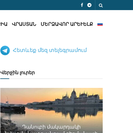
ՔԻԱ
ՎՐԱՍՏԱՆ
ՄԵՐՁԱՎՈՐ ԱՐԵՒԵԼՔ
Հետևեք մեզ տելեգրամում
Վերջին լուրեր
Դանուբի մակարդակի