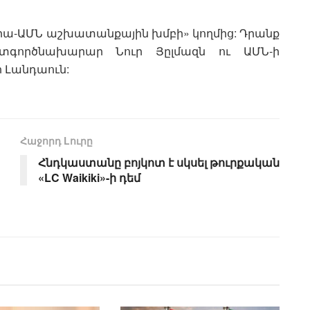
քիա-ԱՄՆ աշխատանքային խմբի» կողմից: Դրանք
րտգործնախարար Նուր Յըլմազն ու ԱՄՆ-ի
 Լանդաուն:
Հաջորդ Lուրը
Հնդկաստանը բոյկոտ է սկսել թուրքական
«LC Waikiki»-ի դեմ