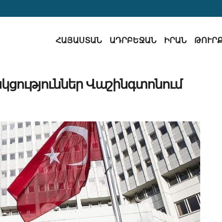
ՀԱՅԱՍՏԱՆ
ԱԴՐԲԵՋԱՆ
ԻՐԱՆ
ԹՈՒՐ
կցություններ Վաշինգտոնում