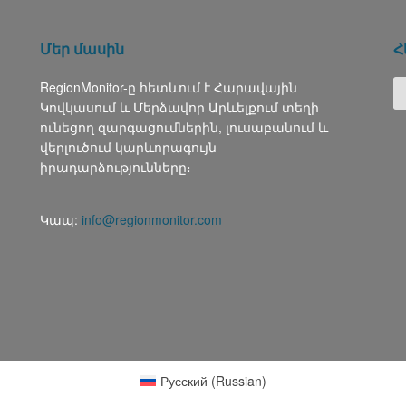
Մեր մասին
Հ
RegionMonitor-ը հետևում է Հարավային
Կովկասում և Մերձավոր Արևելքում տեղի
ունեցող զարգացումներին, լուսաբանում և
վերլուծում կարևորագույն
իրադարձությունները։
Կապ:
info@regionmonitor.com
Русский
(
Russian
)