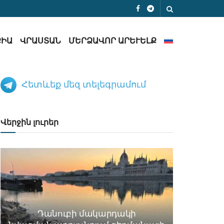
ՔԻԱ
ՎՐԱՍՏԱՆ
ՄԵՐՁԱՎՈՐ ԱՐԵՒԵԼՔ
Հետևեք մեզ տելեգրամում
Վերջին լուրեր
Դանուբի մակարդակի