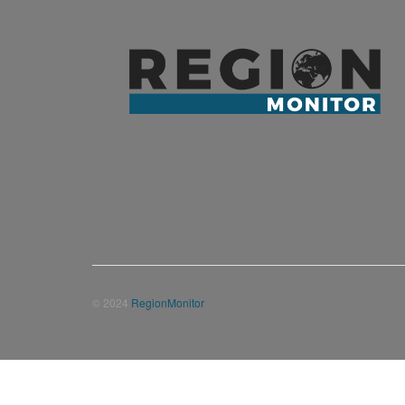
© 2024
RegionMonitor