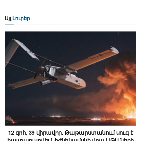
Այլ
Լուրեր
12 զոհ, 39 վիրավոր. Թաթարստանում սուգ է
հայտարարվել Նիժնեկամսկի վրա ԱԹՍ-ների