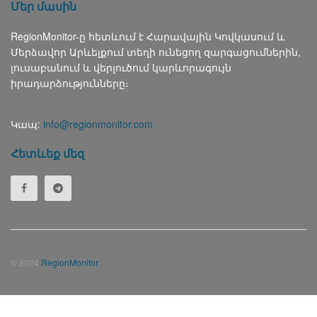
Մեր մասին
RegionMonitor-ը հետևում է Հարավային Կովկասում և
Մերձավոր Արևելքում տեղի ունեցող զարգացումներին,
լուսաբանում և վերլուծում կարևորագույն
իրադարձությունները։
Կապ:
info@regionmonitor.com
Հետևեք մեզ
© 2024
RegionMonitor
Русский
(
Russian
)