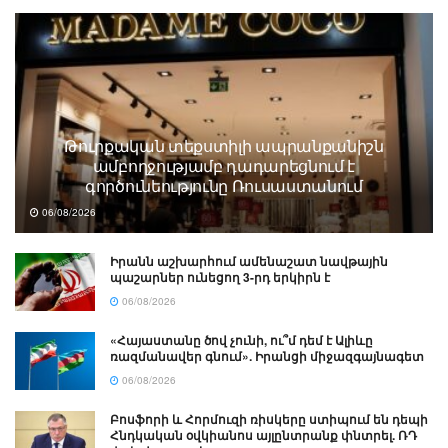
Թուրքական տեքստիլի ապրանքանիշն
ամբողջությամբ դադարեցնում է
գործունեությունը Ռուսաստանում
06/08/2026
Իրանն աշխարհում ամենաշատ նավթային
պաշարներ ունեցող 3-րդ երկիրն է
06/08/2026
«Հայաստանը ծով չունի, ու՞մ դեմ է Ալիևը
ռազմանավեր գնում». Իրանցի միջազգայնագետ
06/08/2026
Բոսֆորի և Հորմուզի ռիսկերը ստիպում են դեպի
Հնդկական օվկիանոս այլընտրանք փնտրել. ՌԴ