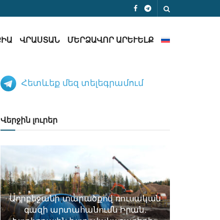
ՔԻԱ
ՎՐԱՍՏԱՆ
ՄԵՐՁԱՎՈՐ ԱՐԵՒԵԼՔ
Հետևեք մեզ տելեգրամում
Վերջին լուրեր
Ադրբեջանի տարածքով ռուսական
գազի արտահանումն Իրան.