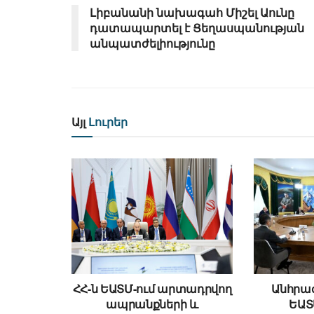
Լիբանանի նախագահ Միշել Աունը
դատապարտել է Ցեղասպանության
անպատժելիությունը
Այլ
Լուրեր
ՀՀ-ն ԵԱՏՄ-ում արտադրվող
Անհրաժ
ապրանքների և
ԵԱՏ