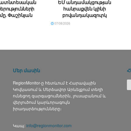
ատնտեսական
ԵՄ անդամակցության
րությունների
հանրաքվեն կլինի
մը. Փաշինյան
բովանդակազուրկ
07/08/2026
Մեր մասին
Հ
RegionMonitor-ը հետևում է Հարավային
Կովկասում և Մերձավոր Արևելքում տեղի
ունեցող զարգացումներին, լուսաբանում և
վերլուծում կարևորագույն
իրադարձությունները։
Կապ:
info@regionmonitor.com