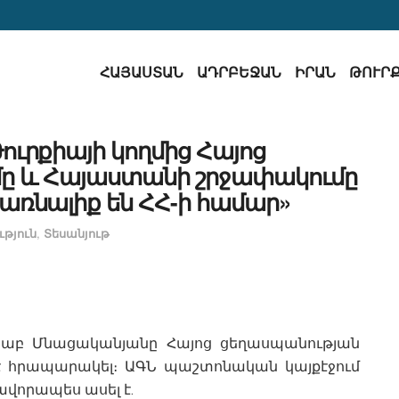
ՀԱՅԱՍՏԱՆ
ԱԴՐԲԵՋԱՆ
ԻՐԱՆ
ԹՈՒՐ
ւրքիայի կողմից Հայոց
ը և Հայաստանի շրջափակումը
ռնալիք են ՀՀ-ի համար»
թյուն
,
Տեսանյութ
աբ Մնացականյանը Հայոց ցեղասպանության
 է հրապարակել։ ԱԳՆ պաշտոնական կայքէջում
վորապես ասել է․