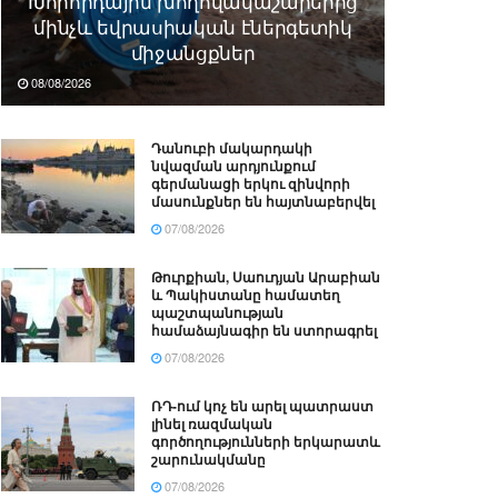
Խորհրդային խողովակաշարերից
մինչև եվրասիական էներգետիկ
միջանցքներ
08/08/2026
Դանուբի մակարդակի
նվազման արդյունքում
գերմանացի երկու զինվորի
մասունքներ են հայտնաբերվել
07/08/2026
Թուրքիան, Սաուդյան Արաբիան
և Պակիստանը համատեղ
պաշտպանության
համաձայնագիր են ստորագրել
07/08/2026
ՌԴ-ում կոչ են արել պատրաստ
լինել ռազմական
գործողությունների երկարատև
շարունակմանը
07/08/2026