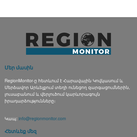
Մեր մասին
RegionMonitor-ը հետևում է Հարավային Կովկասում և
Մերձավոր Արևելքում տեղի ունեցող զարգացումներին,
լուսաբանում և վերլուծում կարևորագույն
իրադարձությունները։
Կապ:
info@regionmonitor.com
Հետևեք մեզ