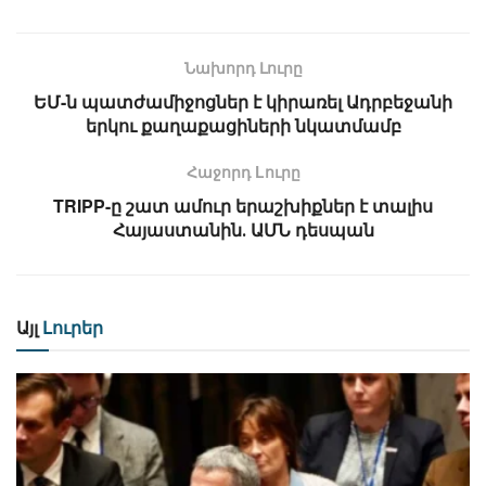
Նախորդ Լուրը
ԵՄ-ն պատժամիջոցներ է կիրառել Ադրբեջանի
երկու քաղաքացիների նկատմամբ
Հաջորդ Lուրը
TRIPP-ը շատ ամուր երաշխիքներ է տալիս
Հայաստանին․ ԱՄՆ դեսպան
Այլ
Լուրեր