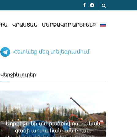
ՔԻԱ
ՎՐԱՍՏԱՆ
ՄԵՐՁԱՎՈՐ ԱՐԵՒԵԼՔ
Հետևեք մեզ տելեգրամում
Վերջին լուրեր
Ադրբեջանի տարածքով ռուսական
գազի արտահանումն Իրան.