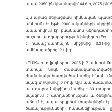
ապա 2050-ին կհամարվի՝ 44․8-ը, 2075-ին՝ 51․
Այս արագ ծերացման հիմնական պատճառ
անկումն է։ Եթե 2000-ականների սկզբի
ապահովում էր բնականոն սերնդափոխո
հաշվով պտղաբերության ինդեքսը (Fertility
է համաշխարհային միջինից՝ 2.31-
ամենացածրից՝ 2․1-ից։
«TÜİK»-ի տվյալներով՝ 2025-ի 7 ամսում Թ
տարվա նույն ժամանակահատվածի
ժամանակահատվածում աճել է նաև մահ
նվազ տոկոսով՝ 0․7-ով։ Այս պարագայու
այս դարում միջինում աճել է 30 տարով
նվազում է պտղաբերության և ծնելիու
աճում է, ապա երկրում տարեցներն էլ
ծառայությունների հասանելիության