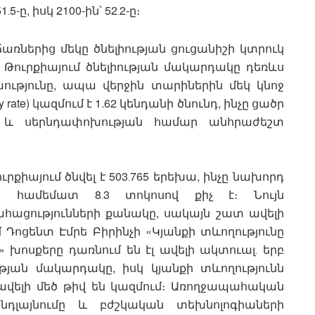
5-ը, իսկ 2100-ին՝ 52․2-ը։
ներից մեկը ծնելիության ցուցանիշի կտրուկ
ն Թուրքիայում ծնելիության մակարդակը դեռևս
ւթյունը, ապա վերջին տարիներին մեկ կնոջ
 rate) կազմում է 1.62 կենդանի ծնունդ, ինչը ցածր
ից և սերնդափոխության համար անհրաժեշտ
ուրքիայում ծնվել է 503․765 երեխա, ինչը նախորդ
 համեմատ 8․3 տոկոսով քիչ է։ Նույն
ացությունների քանակը, սակայն շատ ավելի
մ Դոցենտ Էմրե Բիրինչի «Կյանքի տևողությունը
» խոսքերը դառնում են էլ ավելի ակտուալ․ երբ
թյան մակարդակը, իսկ կյանքի տևողությունն
 ավելի մեծ թիվ են կազմում։ Առողջապահական
 ընդլայնումը և բժշկական տեխնոլոգիաների